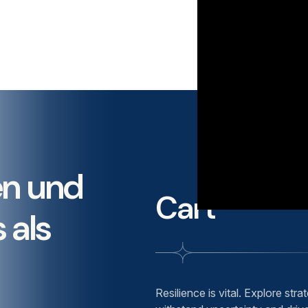
en und
Cart
 als
Resilience is vital. Explore str