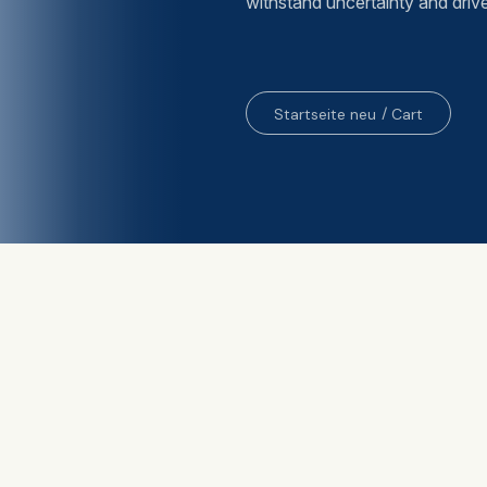
withstand uncertainty and driv
Startseite neu
Cart