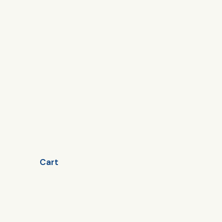
Projects
Pages
Blog
Pages
W
out
Cart
Shop
Case
Services
Contact